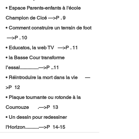
• Espace Parents-enfants à l'école 
Champion de Cicé —>P . 9 
• Comment construire un terrain de foot  
 —>P . 10 
• Educatos, la web TV   —>P . 11 
• la Basse Cour transforme 
l’essai...............—>P ..11 
• Réintroduire la mort dans la vie      —
>P  12 
• Plaque tournante ou rotonde à la 
Courrouze       .—>P  13 
• Un dessin pour redessiner 
l'Horizon...........—>P  14-15