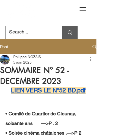
Post
Philippe NOZAIS
5 juin 2025
SOMMAIRE N° 52 -
DECEMBRE 2023
LIEN VERS LE N°52 BD.pdf
• Comité de Quartier de Cleunay, 
soixante ans       —>P . 2 
• Soirée cinéma châtaignes .—>P 2 