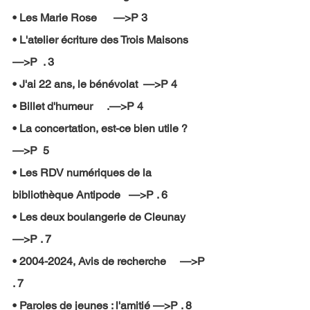
• Les Marie Rose      —>P 3 
• L'atelier écriture des Trois Maisons    
—>P  . 3 
• J'ai 22 ans, le bénévolat  —>P 4 
• Billet d'humeur     .—>P 4 
• La concertation, est-ce bien utile ?     
—>P  5 
• Les RDV numériques de la 
bibliothèque Antipode   —>P . 6 
• Les deux boulangerie de Cleunay       
—>P . 7 
• 2004-2024, Avis de recherche     —>P 
. 7 
• Paroles de jeunes : l'amitié —>P . 8 