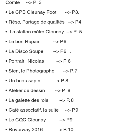
Comte     --> P  3
• Le CPB Cleunay Foot       --> P3. 
• Réso, Partage de qualités   --> P4
•  La station métro Cleunay  --> P .5
• Le bon Repair           --> P.6
• La Disco Soupe        --> P6   . 
• Portrait : Nicolas          --> P 6
• Sten, le Photographe       --> P. 7
• Un beau sapin           --> P. 8
• Atelier de dessin        --> P .8
• La galette des rois         --> P. 8
• Café associatif, la suite     --> P.9
• Le CQC Cleunay           --> P9
• Roverway 2016           --> P. 10