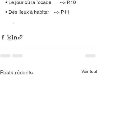
• Le jour où la rocade       --> P.10
• Des lieux à habiter    --> P11     
      .
Voir tout
Posts récents